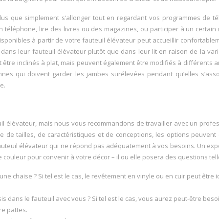
 plus que simplement s’allonger tout en regardant vos programmes de té
n téléphone, lire des livres ou des magazines, ou participer à un certai
disponibles à partir de votre fauteuil élévateur peut accueillir confortable
s leur fauteuil élévateur plutôt que dans leur lit en raison de la var
être inclinés à plat, mais peuvent également être modifiés à différents a
nnes qui doivent garder les jambes surélevées pendant qu’elles s’ass
e.
uil élévateur, mais nous vous recommandons de travailler avec un profe
e de tailles, de caractéristiques et de conceptions, les options peuvent
auteuil élévateur qui ne répond pas adéquatement à vos besoins. Un exp
 couleur pour convenir à votre décor – il ou elle posera des questions tell
haise ? Si tel est le cas, le revêtement en vinyle ou en cuir peut être i
 dans le fauteuil avec vous ? Si tel est le cas, vous aurez peut-être beso
re pattes.