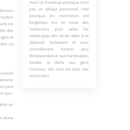
Avoir un handicap physique n’est
pas un défaut personnel, c’est
lévision
pourquoi les chercheurs ont
n nombre
longtemps mis en route des
ment. De
recherches pour aider les
iété des
handicapés afin de les aider à se
ngles et
déplacer facilement et vivre
oient ou
normalement. Donner plus
d’indépendance aux handicapés,
faciliter la tâche aux gens
normaux, tels sont les buts des
ssionnel
recherches.
 devenir
ert peut
es que :
déal car
in d’une