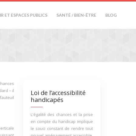
R ET ESPACES PUBLICS
SANTÉ / BIEN-ÊTRE
BLOG
 chances
ard – il
Loi de l’accessibilité
fauteuil
handicapés
L'égalité des chances et la prise
en compte du handicap implique
erticale
le souci constant de rendre tout
puissant
nouvel aménagement accessible.