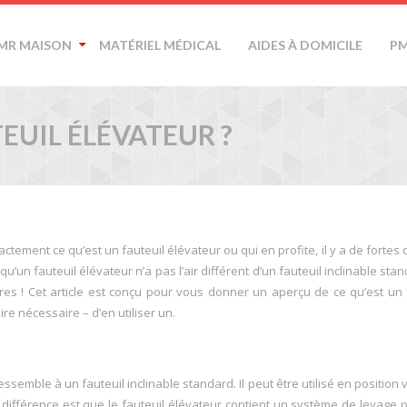
MR MAISON
MATÉRIEL MÉDICAL
AIDES À DOMICILE
PM
EUIL ÉLÉVATEUR ?
tement ce qu’est un fauteuil élévateur ou qui en profite, il y a de fortes
’un fauteuil élévateur n’a pas l’air différent d’un fauteuil inclinable stand
res ! Cet article est conçu pour vous donner un aperçu de ce qu’est un 
ire nécessaire – d’en utiliser un.
semble à un fauteuil inclinable standard. Il peut être utilisé en position v
différence est que le fauteuil élévateur contient un système de levage 