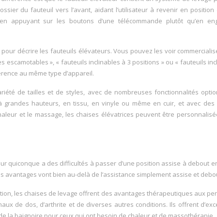
ssier du fauteuil vers l’avant, aidant l’utilisateur à revenir en position
teur en appuyant sur les boutons d’une télécommande plutôt qu’en en
s pour décrire les fauteuils élévateurs. Vous pouvez les voir commerciali
es escamotables », « fauteuils inclinables à 3 positions » ou « fauteuils inc
éférence au même type d’appareil.
iété de tailles et de styles, avec de nombreuses fonctionnalités optio
 à grandes hauteurs, en tissu, en vinyle ou même en cuir, et avec des
haleur et le massage, les chaises élévatrices peuvent être personnalis
our quiconque a des difficultés à passer d’une position assise à debout e
es avantages vont bien au-delà de l’assistance simplement assise et debo
tion, les chaises de levage offrent des avantages thérapeutiques aux p
aux de dos, d’arthrite et de diverses autres conditions. Ils offrent d’exc
e la baignoire pour ceux qui ont besoin de chaleur et de massothérapie.