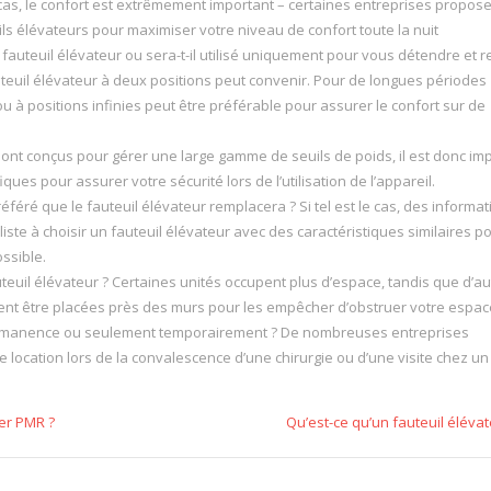
le cas, le confort est extrêmement important – certaines entreprises propos
s élévateurs pour maximiser votre niveau de confort toute la nuit
auteuil élévateur ou sera-t-il utilisé uniquement pour vous détendre et 
fauteuil élévateur à deux positions peut convenir. Pour de longues périodes
s ou à positions infinies peut être préférable pour assurer le confort sur de
sont conçus pour gérer une large gamme de seuils de poids, il est donc imp
ues pour assurer votre sécurité lors de l’utilisation de l’appareil.
éféré que le fauteuil élévateur remplacera ? Si tel est le cas, des informa
liste à choisir un fauteuil élévateur avec des caractéristiques similaires p
ssible.
euil élévateur ? Certaines unités occupent plus d’espace, tandis que d’au
ent être placées près des murs pour les empêcher d’obstruer votre espac
ermanence ou seulement temporairement ? De nombreuses entreprises
 location lors de la convalescence d’une chirurgie ou d’une visite chez un
er PMR ?
Qu’est-ce qu’un fauteuil élévat