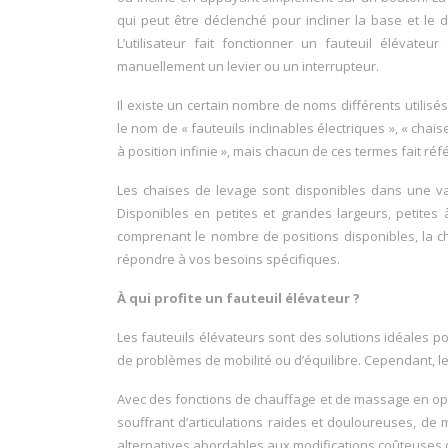
qui peut être déclenché pour incliner la base et le do
L’utilisateur fait fonctionner un fauteuil éléva
manuellement un levier ou un interrupteur.
Il existe un certain nombre de noms différents utilisé
le nom de « fauteuils inclinables électriques », « chais
à position infinie », mais chacun de ces termes fait r
Les chaises de levage sont disponibles dans une var
Disponibles en petites et grandes largeurs, petites
comprenant le nombre de positions disponibles, la c
répondre à vos besoins spécifiques.
À qui profite un fauteuil élévateur ?
Les fauteuils élévateurs sont des solutions idéales p
de problèmes de mobilité ou d’équilibre. Cependant, l
Avec des fonctions de chauffage et de massage en op
souffrant d’articulations raides et douloureuses, de m
alternatives abordables aux modifications coûteuses d