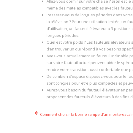
Allez-vous dormir sur votre chaise ? Si tel est 
même des matelas compatibles avec les fauteuil
Passerez-vous de longues périodes dans votre f
la télévision ? Pour une utilisation limitée, un 
d’utilisation, un fauteuil élévateur à 3 position
longues périodes.
Quel est votre poids ? Les fauteuils élévateurs 
d’en trouver un qui répond à vos besoins spécifiq
Avez-vous actuellement un fauteuil inclinable pr
sur votre fauteuil actuel peuvent aider le spécia
rendre votre transition aussi confortable que po
De combien d’espace disposez-vous pour le faut
sont conçues pour être plus compactes et peuv
Aurez-vous besoin du fauteuil élévateur en p
proposent des fauteuils élévateurs à des fins de
Comment choisir la bonne rampe d’un monte-escali