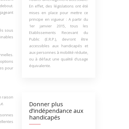
 debout.
En effet, des législations ont été
gageant
mises en place pour mettre ce
principe en vigueur : A partir du
1er janvier 2015, tous les
sés sous
Etablissements Recevant du
linables
Public (E.R.P.), devront être
accessibles aux handicapés et
aux personnes à mobilité réduite,
nnelles.
ou à défaut une qualité d’usage
 options
équivalente.
ées pour
n raison
Donner plus
ut.
d’indépendance aux
ersonnes
handicapés
ellentes