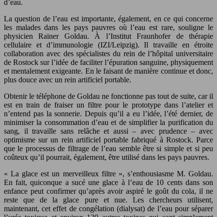
d’eau.
La question de l’eau est importante, également, en ce qui concerne
les malades dans les pays pauvres où l’eau est rare, souligne le
physicien Rainer Goldau. À l’Institut Fraunhofer de thérapie
cellulaire et d’immunologie (IZI/Leipzig). Il travaille en étroite
collaboration avec des spécialistes du rein de l’hôpital universitaire
de Rostock sur l’idée de faciliter l’épuration sanguine, physiquement
et mentalement exigeante. En le faisant de manière continue et donc,
plus douce avec un rein artificiel portable.
Obtenir le téléphone de Goldau ne fonctionne pas tout de suite, car il
est en train de fraiser un filtre pour le prototype dans l’atelier et
n’entend pas la sonnerie. Depuis qu’il a eu l’idée, l’été dernier, de
minimiser la consommation d’eau et de simplifier la purification du
sang, il travaille sans relâche et aussi – avec prudence – avec
optimisme sur un rein artificiel portable fabriqué à Rostock. Parce
que le processus de filtrage de l’eau semble être si simple et si peu
coûteux qu’il pourrait, également, être utilisé dans les pays pauvres.
« La glace est un merveilleux filtre », s’enthousiasme M. Goldau.
En fait, quiconque a sucé une glace à l’eau de 10 cents dans son
enfance peut confirmer qu’après avoir aspiré le goût du cola, il ne
reste que de la glace pure et nue. Les chercheurs utilisent,
maintenant, cet effet de congélation (dialysat) de l’eau pour séparer