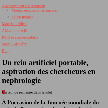
Aménagement PMR maison
Montes-escaliers et ascenceurs
Téléassistance
Matériel médical
Aides à domicile
PMR et espaces publics
Santé / Bien-être
Blog
Un rein artificiel portable,
aspiration des chercheurs en
nephrologie
Un rein de rechange dans le gilet
À l’occasion de la Journée mondiale du