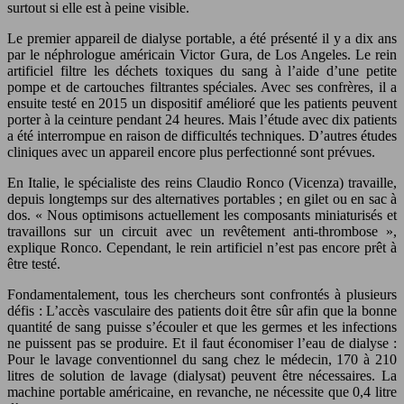
surtout si elle est à peine visible.
Le premier appareil de dialyse portable, a été présenté il y a dix ans
par le néphrologue américain Victor Gura, de Los Angeles. Le rein
artificiel filtre les déchets toxiques du sang à l’aide d’une petite
pompe et de cartouches filtrantes spéciales. Avec ses confrères, il a
ensuite testé en 2015 un dispositif amélioré que les patients peuvent
porter à la ceinture pendant 24 heures. Mais l’étude avec dix patients
a été interrompue en raison de difficultés techniques. D’autres études
cliniques avec un appareil encore plus perfectionné sont prévues.
En Italie, le spécialiste des reins Claudio Ronco (Vicenza) travaille,
depuis longtemps sur des alternatives portables ; en gilet ou en sac à
dos. « Nous optimisons actuellement les composants miniaturisés et
travaillons sur un circuit avec un revêtement anti-thrombose »,
explique Ronco. Cependant, le rein artificiel n’est pas encore prêt à
être testé.
Fondamentalement, tous les chercheurs sont confrontés à plusieurs
défis : L’accès vasculaire des patients doit être sûr afin que la bonne
quantité de sang puisse s’écouler et que les germes et les infections
ne puissent pas se produire. Et il faut économiser l’eau de dialyse :
Pour le lavage conventionnel du sang chez le médecin, 170 à 210
litres de solution de lavage (dialysat) peuvent être nécessaires. La
machine portable américaine, en revanche, ne nécessite que 0,4 litre