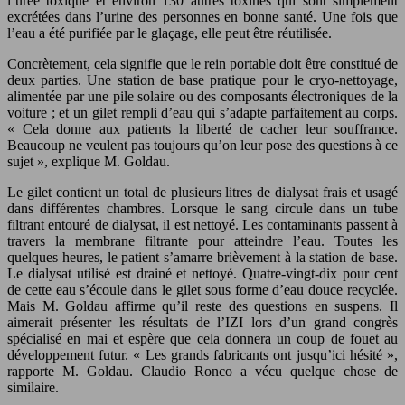
l’urée toxique et environ 130 autres toxines qui sont simplement
excrétées dans l’urine des personnes en bonne santé. Une fois que
l’eau a été purifiée par le glaçage, elle peut être réutilisée.
Concrètement, cela signifie que le rein portable doit être constitué de
deux parties. Une station de base pratique pour le cryo-nettoyage,
alimentée par une pile solaire ou des composants électroniques de la
voiture ; et un gilet rempli d’eau qui s’adapte parfaitement au corps.
« Cela donne aux patients la liberté de cacher leur souffrance.
Beaucoup ne veulent pas toujours qu’on leur pose des questions à ce
sujet », explique M. Goldau.
Le gilet contient un total de plusieurs litres de dialysat frais et usagé
dans différentes chambres. Lorsque le sang circule dans un tube
filtrant entouré de dialysat, il est nettoyé. Les contaminants passent à
travers la membrane filtrante pour atteindre l’eau. Toutes les
quelques heures, le patient s’amarre brièvement à la station de base.
Le dialysat utilisé est drainé et nettoyé. Quatre-vingt-dix pour cent
de cette eau s’écoule dans le gilet sous forme d’eau douce recyclée.
Mais M. Goldau affirme qu’il reste des questions en suspens. Il
aimerait présenter les résultats de l’IZI lors d’un grand congrès
spécialisé en mai et espère que cela donnera un coup de fouet au
développement futur. « Les grands fabricants ont jusqu’ici hésité »,
rapporte M. Goldau. Claudio Ronco a vécu quelque chose de
similaire.